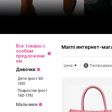
Все товары с
Marni интернет-маг
особым
предложени
ем
Цена
Распродажа
Девочки
Дети (рост 92-
140)
Подростки (рост
140-176)
Мальчики