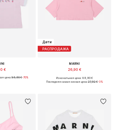
Дети
РАСПРОДАЖА
RNI
MARNI
90 €
26,90 €
ая цена:
89,90 €
-70%
Изначальная цена: 89,90 €
еры: 140, 164
Доступные размеры: 140, 152, 164
Последняя самая низкая цена:
27,92 €
-3%
в корзину
Добавить в корзину