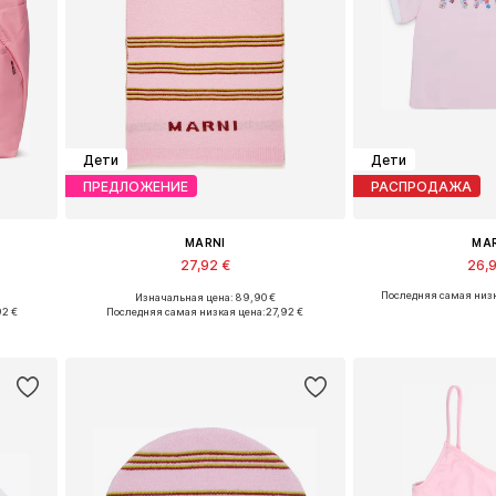
Дети
Дети
ПРЕДЛОЖЕНИЕ
РАСПРОДАЖА
MARNI
MA
27,92 €
26,
Последняя самая низк
Изначальная цена: 89,90 €
e
Доступные размеры: I
Доступные разм
92 €
Последняя самая низкая цена:
27,92 €
у
Добавить в корзину
Добавить 