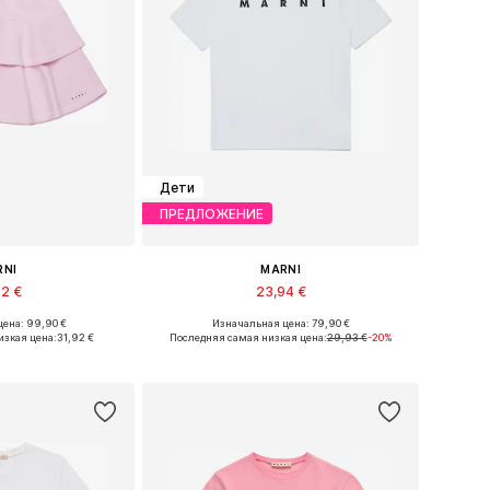
Дети
ПРЕДЛОЖЕНИЕ
RNI
MARNI
92 €
23,94 €
ена: 99,90 €
Изначальная цена: 79,90 €
азмеры: 128
Доступные размеры: 140
изкая цена:
31,92 €
Последняя самая низкая цена:
29,93 €
-20%
в корзину
Добавить в корзину