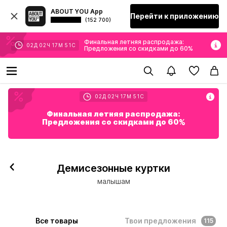
ABOUT YOU App
Перейти к приложению
(152 700)
Финальная летняя распродажа:
02
Д
02
Ч
17
М
49
С
Предложения со скидками до 60%
02
Д
02
Ч
17
М
49
С
Финальная летняя распродажа:
Предложения со скидками до 60%
Демисезонные куртки
малышам
Все товары
Твои предложения
115