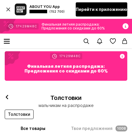
ABOUT YOU App
Перейти к приложению
(152 700)
Финальная летняя распродажа:
17
Ч
29
М
46
С
Предложения со скидками до 60%
17
Ч
29
М
46
С
Финальная летняя распродажа:
Предложения со скидками до 60%
Толстовки
мальчикам на распродаже
Толстовки
Все товары
Твои предложения
1008