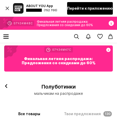
ABOUT YOU App
Перейти к приложению
(152 700)
Финальная летняя распродажа:
07
Ч
34
М
46
С
Предложения со скидками до 60%
07
Ч
34
М
46
С
Финальная летняя распродажа:
Предложения со скидками до 60%
Полуботинки
мальчикам на распродаже
Все товары
Твои предложения
130