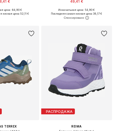
8,41 €
49,41 €
я цена: 64,90 €
Изначальная цена: 54,90 €
ожество размеров
Доступно множество размеров
я низкая цена:
52,11 €
Последняя самая низкая цена:
38,17 €
ь в корзину
Добавить в корзину
РАСПРОДАЖА
AS TERREX
REIMA