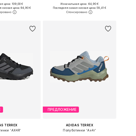
я цена: 109,00 €
Изначальная цена: 64,90 €
ожество размеров
Доступно множество размеров
я низкая цена:
94,90 €
Последняя самая низкая цена:
58,41 €
ь в корзину
Добавить в корзину
Е
ПРЕДЛОЖЕНИЕ
AS TERREX
ADIDAS TERREX
тинки 'AX4R'
Полуботинки 'Ax4r'