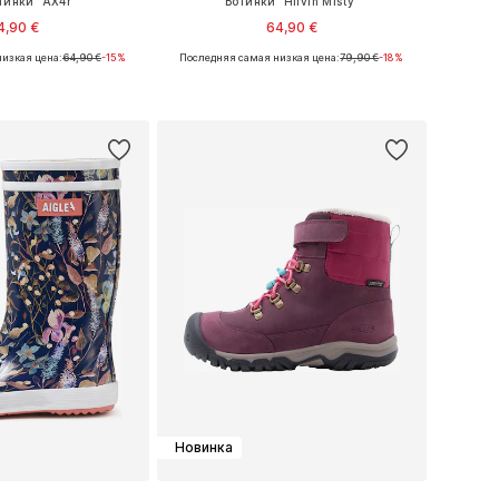
тинки 'AX4r'
Ботинки 'Hiivin Misty'
4,90 €
64,90 €
изкая цена:
64,90 €
-15%
Последняя самая низкая цена:
79,90 €
-18%
ры: 22, 23,5, 36,5-37
Доступные размеры: 27
ь в корзину
Добавить в корзину
Новинка