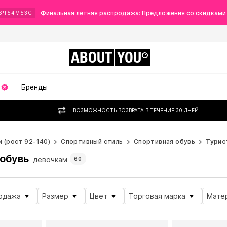
Финальная летняя распродажа: Предложения со скидками
6
Ч
54
М
51
С
ABOUT
YOU
Бренды
ВОЗМОЖНОСТЬ ВОЗВРАТА В ТЕЧЕНИЕ 30 ДНЕЙ
 (рост 92-140)
Спортивный стиль
Спортивная обувь
Турис
обувь
девочкам
60
одажа
Размер
Цвет
Торговая марка
Мате