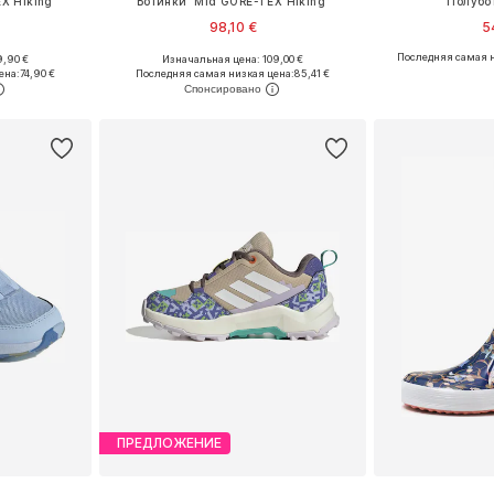
X Hiking'
Ботинки 'Mid GORE-TEX Hiking'
Полубо
98,10 €
5
Последняя самая н
9,90 €
Изначальная цена: 109,00 €
размеров
Доступно множество размеров
Доступные разме
ена:
74,90 €
Последняя самая низкая цена:
85,41 €
рзину
Добавить в корзину
Добавит
ПРЕДЛОЖЕНИЕ