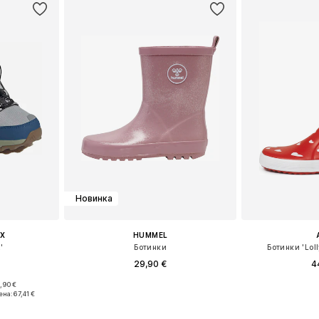
Новинка
X
HUMMEL
'
Ботинки
Ботинки 'Loll
29,90 €
4
,90 €
размеров
Доступно множество размеров
Доступно мн
ена:
67,41 €
рзину
Добавить в корзину
Добавит