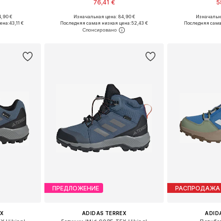
76,41 €
5
,90 €
Изначальная цена: 84,90 €
Изначальна
размеров
Доступно множество размеров
Доступно мн
ена:
43,11 €
Последняя самая низкая цена:
52,43 €
Последняя сама
рзину
Добавить в корзину
Добавит
ПРЕДЛОЖЕНИЕ
РАСПРОДАЖА
X
ADIDAS TERREX
ADID