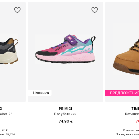
Новинка
ПРЕДЛОЖЕНИ
X
PRIMIGI
TIM
aker 2'
Полуботинки
Ботинки 
74,90 €
7
,90 €
Изначальна
размеров
Доступно множество размеров
Доступно мн
ена:
67,41 €
Последняя сама