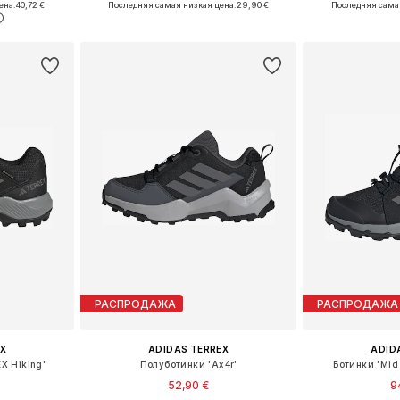
ена:
40,72 €
Последняя самая низкая цена:
29,90 €
Последняя сама
рзину
Добавить в корзину
Добавит
РАСПРОДАЖА
РАСПРОДАЖА
X
ADIDAS TERREX
ADID
X Hiking'
Полуботинки 'Ax4r'
Ботинки 'Mid
52,90 €
9