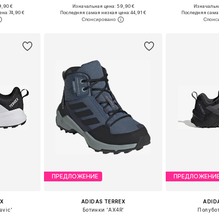
9,90 €
Изначальная цена: 59,90 €
Изначальна
размеров
Доступно множество размеров
Доступно мн
ена:
74,90 €
Последняя самая низкая цена:
44,91 €
Последняя сама
рзину
Добавить в корзину
Добавит
ПРЕДЛОЖЕНИЕ
ПРЕДЛОЖЕНИ
X
ADIDAS TERREX
ADID
avic'
Ботинки 'AX4R'
Полубо