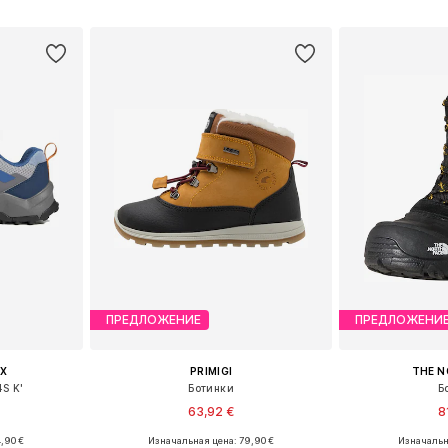
рзину
Добавить в корзину
Добавит
ПРЕДЛОЖЕНИЕ
ПРЕДЛОЖЕНИ
X
PRIMIGI
THE N
S K'
Ботинки
Б
63,92 €
8
,90 €
Изначальная цена: 79,90 €
Изначальн
размеров
Доступно множество размеров
Доступные разм