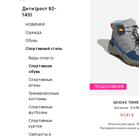
Дети (рост 92-
140)
НОВИНКИ
Одежда
Обувь
Спортивный стиль
Виды спорта
Спортивная
обувь
Спортивные
штаны
ПРЕДЛОЖЕНИЕ
Тренировочные
костюмы
ADIDAS TERRE
Спортивные
Ботинки 'AX4R
футболки
67,41 €
Спортивные
Изначальная цена: 74
куртки
Доступно множество 
Последняя самая низкая ц
Добавить в ко
Свитшоты и