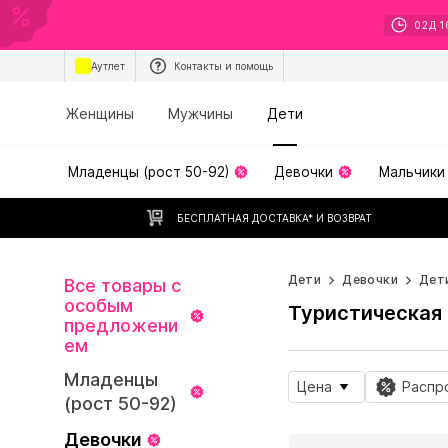
02
Д
1
Аутлет
Контакты и помощь
Женщины
Мужчины
Дети
Младенцы (рост 50-92)
Девочки
Мальчики
БЕСПЛАТНАЯ ДОСТАВКА* И ВОЗВРАТ
Дети
Девочки
Дети
Все товары с
особым
Туристическая 
предложени
ем
Младенцы
Цена
Распр
(рост 50-92)
Девочки