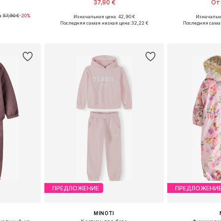
37,90 €
От 
а:
57,90 €
-20%
+
2
Изначальная цена: 42,90 €
Изначальна
размеров
Доступные размеры: 74-80, 86-92
Доступно мн
Последняя самая низкая цена:
32,22 €
Последняя сама
рзину
Добавить в корзину
Добавит
ПРЕДЛОЖЕНИЕ
ПРЕДЛОЖЕНИ
MINOTI