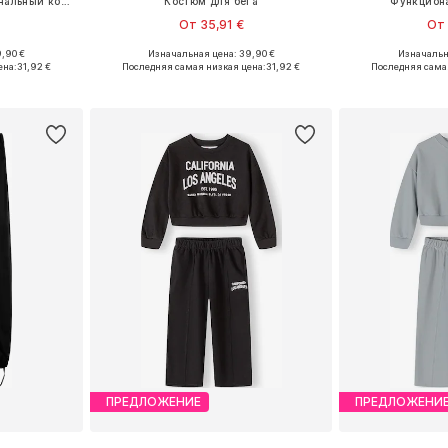
Средняя посадка Функциональный костюм 'NMNChilly'
Костюм для бега
Функцион
От 35,91 €
От 
,90 €
Изначальная цена: 39,90 €
Изначальна
размеров
Доступно множество размеров
ена:
31,92 €
Последняя самая низкая цена:
31,92 €
Последняя сама
рзину
Добавить в корзину
Добавит
ПРЕДЛОЖЕНИЕ
ПРЕДЛОЖЕНИ