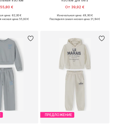
альный костюм
Костюм для бега
55,80 €
От 39,92 €
я цена: 62,00 €
Изначальная цена: 49,90 €
Доступные размеры: 86, 92, 98, 104, 110, 116
Доступно множество размеров
я низкая цена:
55,80 €
Последняя самая низкая цена:
31,94 €
ь в корзину
Добавить в корзину
Е
ПРЕДЛОЖЕНИЕ