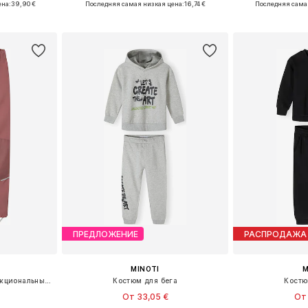
ена:
39,90 €
Последняя самая низкая цена:
16,74 €
Последняя сама
рзину
Добавить в корзину
Добавит
ПРЕДЛОЖЕНИЕ
РАСПРОДАЖА
MINOTI
M
Конический (Tapered) Функциональные штаны 'NKNAlfa'
Костюм для бега
Костю
От 33,05 €
От 