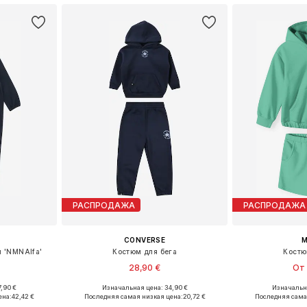
РАСПРОДАЖА
РАСПРОДАЖА
CONVERSE
M
 'NMNAlfa'
Костюм для бега
Костю
28,90 €
От 
,90 €
Изначальная цена: 34,90 €
Изначальна
размеров
Доступные размеры: 80-86, 86-92
Доступно мн
ена:
42,42 €
Последняя самая низкая цена:
20,72 €
Последняя сама