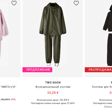
ПРЕДЛОЖЕНИЕ
РАСПРОДАЖА
TWO SOON
 'NMFDry10'
Функциональный костюм
Костюм для бег
33,29 €
3
:
64,90 €
-20%
Изначальная цена: 36,99 €
Изначальна
Доступные размеры: 92, 98, 104, 110, 116, 122
Доступно множество размеров
Доступные разме
Последняя самая низкая цена:
31,44 €
Последняя сама
рзину
Добавить в корзину
Добавит