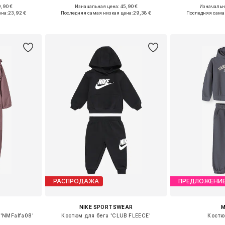
,90 €
Изначальная цена: 45,90 €
Изначальна
размеров
Доступно множество размеров
Доступно мн
ена:
23,92 €
Последняя самая низкая цена:
29,38 €
Последняя сама
рзину
Добавить в корзину
Добавит
РАСПРОДАЖА
ПРЕДЛОЖЕНИ
NIKE SPORTSWEAR
M
'NMFalfa08'
Костюм для бега 'CLUB FLEECE'
Костю