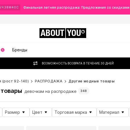
Финальная летняя распродажа: Предложения со скидками
5
Ч
38
М
38
С
ABOUT
YOU
Бренды
ВОЗМОЖНОСТЬ ВОЗВРАТА В ТЕЧЕНИЕ 30 ДНЕЙ
 (рост 92-140)
РАСПРОДАЖА
Другие модные товары
 товары
девочкам на распродаже
348
Размер
Цвет
Торговая марка
Материал