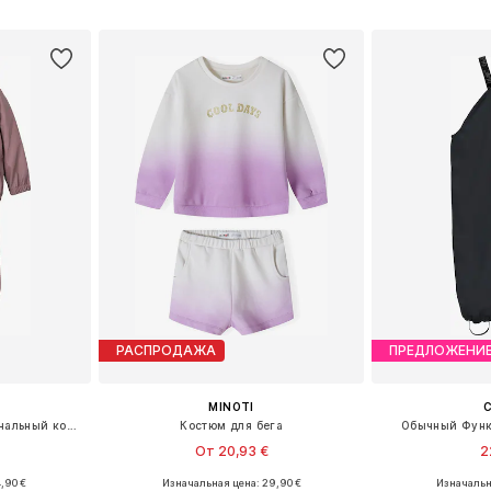
рзину
Добавить в корзину
Добавит
РАСПРОДАЖА
ПРЕДЛОЖЕНИ
MINOTI
C
Средняя посадка Функциональный костюм 'DRY10'
Костюм для бега
Обычный Функ
От 20,93 €
2
,90 €
Изначальная цена: 29,90 €
Изначальн
размеров
Доступно множество размеров
Доступно мн