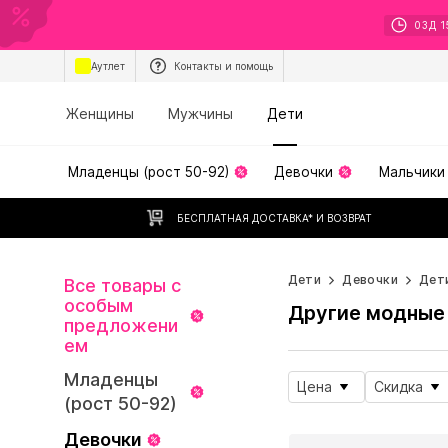
03
Д
1
Аутлет
Контакты и помощь
Женщины
Мужчины
Дети
Младенцы (рост 50-92)
Девочки
Мальчики
БЕСПЛАТНАЯ ДОСТАВКА* И ВОЗВРАТ
Дети
Девочки
Дети
Все товары с
особым
Другие модные
предложени
ем
Младенцы
Цена
Скидка
(рост 50-92)
Девочки