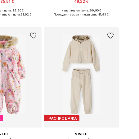
35,91 €
49,22 €
я цена: 39,90 €
Изначальная цена: 69,90 €
ожество размеров
Доступно множество размеров
я низкая цена:
31,92 €
Последняя самая низкая цена:
41,93 €
ь в корзину
Добавить в корзину
Е
РАСПРОДАЖА
NEXT
MINOTI