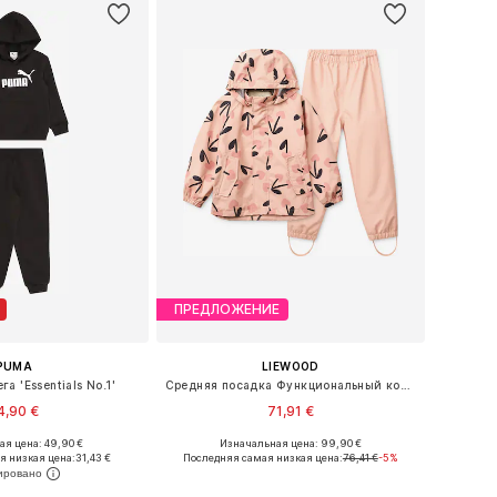
ПРЕДЛОЖЕНИЕ
PUMA
LIEWOOD
а 'Essentials No.1'
Средняя посадка Функциональный костюм 'Pedia'
4,90 €
71,91 €
я цена: 49,90 €
Изначальная цена: 99,90 €
ры: 98, 104, 110, 116
Доступно множество размеров
я низкая цена:
31,43 €
Последняя самая низкая цена:
76,41 €
-5%
ь в корзину
Добавить в корзину