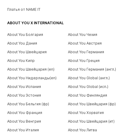
Платья от NAME IT
ABOUT YOU X INTERNATIONAL
About You Болгария
About You Чехия
About You Дания
About You Австрия
About You Швейцария
About You Германия
About You Кипр
About You Греция
About You Швейцария (en)
About You Германия (англ.)
About You Нидерланды(en)
About You Global (англ.)
About You Испания
About You Global (исп.)
About You Эстония
About You Финляндия
About You Бельгия (фр)
About You Швейцария (фр)
About You Франция
About You Хорватия
About You Венгрия
About You Швейцария (ит)
About You Италия
About You Литва