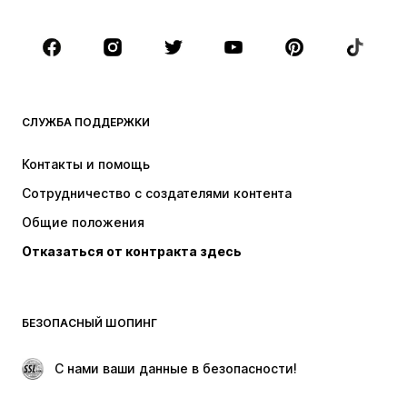
Дети (рост 92-140)
Подростки (рост 140-176)
БРЕНДЫ
Next
NAME IT
ADIDAS SPORTSWEAR
Nike Sportswear
СЛУЖБА ПОДДЕРЖКИ
SUPERFIT
ADIDAS ORIGINALS
Контакты и помощь
NIKE
WE Fashion
Сотрудничество с создателями контента
Общие положения
Отказаться от контракта здесь
БЕЗОПАСНЫЙ ШОПИНГ
 С нами ваши данные в безопасности!