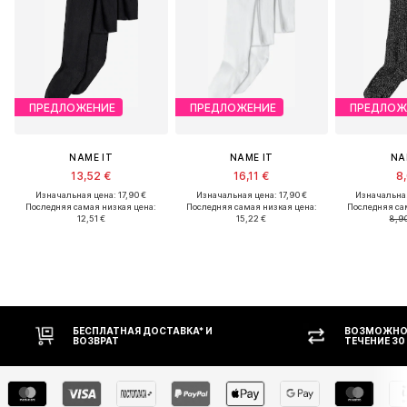
ПРЕДЛОЖЕНИЕ
ПРЕДЛОЖЕНИЕ
ПРЕДЛОЖ
NAME IT
NAME IT
NA
13,52 €
16,11 €
8,
Изначальная цена: 17,90 €
Изначальная цена: 17,90 €
Изначальная
Последняя самая низкая цена:
Последняя самая низкая цена:
Последняя са
12,51 €
15,22 €
8,90
* И
ВОЗМОЖНОСТЬ ВОЗВРАТА В
ТЕЧЕНИЕ 30 ДНЕЙ