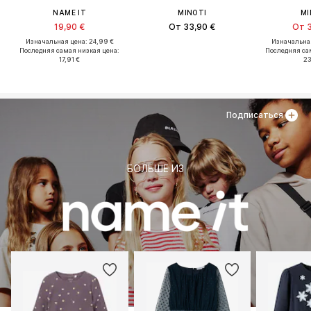
NAME IT
MINOTI
MI
19,90 €
От 33,90 €
От 3
Изначальная цена: 24,99 €
Изначальная
Последняя самая низкая цена:
Последняя са
17,91 €
23
Подписаться
БОЛЬШЕ ИЗ