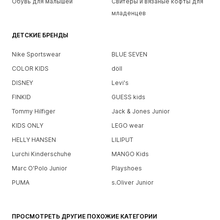
Обувь для малышей
Свитеры и вязаные кофты для
младенцев
ДЕТСКИЕ БРЕНДЫ
Nike Sportswear
BLUE SEVEN
COLOR KIDS
döll
DISNEY
Levi's
FINKID
GUESS kids
Tommy Hilfiger
Jack & Jones Junior
KIDS ONLY
LEGO wear
HELLY HANSEN
LILIPUT
Lurchi Kinderschuhe
MANGO Kids
Marc O'Polo Junior
Playshoes
PUMA
s.Oliver Junior
ПРОСМОТРЕТЬ ДРУГИЕ ПОХОЖИЕ КАТЕГОРИИ