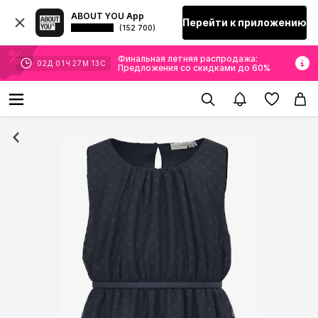
ABOUT YOU App
Перейти к приложению
(152 700)
Финальная летняя распродажа:
02
Д
01
Ч
27
М
13
С
Предложения со скидками до 60%