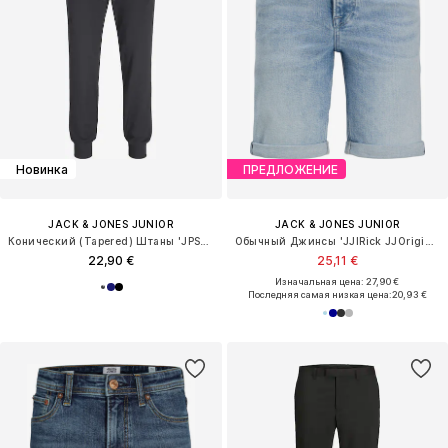
Новинка
ПРЕДЛОЖЕНИЕ
JACK & JONES JUNIOR
JACK & JONES JUNIOR
Конический (Tapered) Штаны 'JPSTGordon'
Обычный Джинсы 'JJIRick JJOriginal'
22,90 €
25,11 €
Изначальная цена: 27,90 €
Последняя самая низкая цена:
20,93 €