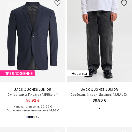
ПРЕДЛОЖЕНИЕ
Новинка
JACK & JONES JUNIOR
JACK & JONES JUNIOR
Cупер слим Пиджак 'JPRSolar'
Свободный крой Джинсы 'JJIALEX'
50,92 €
39,90 €
Изначальная цена: 69,99 €
Последняя самая низкая цена:
44,93 €
+
2