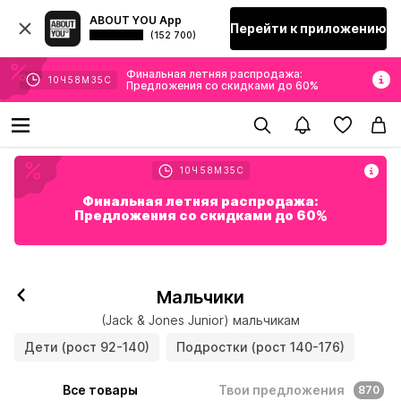
ABOUT YOU App
Перейти к приложению
(152 700)
Финальная летняя распродажа:
10
Ч
58
М
33
С
Предложения со скидками до 60%
10
Ч
58
М
33
С
Финальная летняя распродажа:
Предложения со скидками до 60%
Мальчики
(Jack & Jones Junior) мальчикам
Дети (рост 92-140)
Подростки (рост 140-176)
Все товары
Твои предложения
870