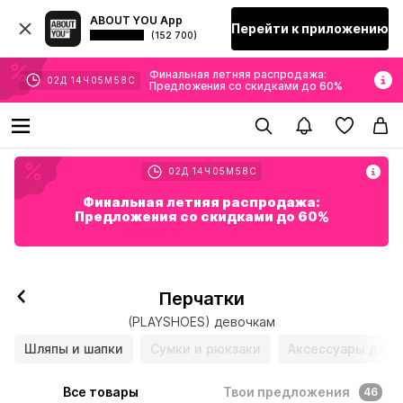
ABOUT YOU App
Перейти к приложению
(152 700)
Финальная летняя распродажа:
02
Д
14
Ч
05
М
57
С
Предложения со скидками до 60%
02
Д
14
Ч
05
М
57
С
Финальная летняя распродажа:
Предложения со скидками до 60%
Перчатки
(PLAYSHOES) девочкам
Шляпы и шапки
Сумки и рюкзаки
Аксессуары для 
Все товары
Твои предложения
46