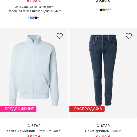
67,92 €
29,90 €
Изначальная цена: 79,90 €
+
22
Последняя самая низкая цена:
59,42 €
+
1
ПРЕДЛОЖЕНИЕ
РАСПРОДАЖА
G-STAR
G-STAR
Кофта на молнии 'Premium Core'
Слим Джинсы '3301'
55,17 €
94,90 €