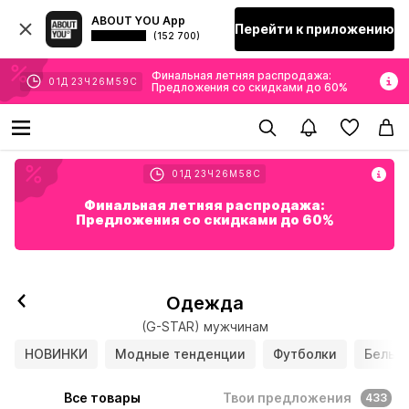
ABOUT YOU App
Перейти к приложению
(152 700)
Финальная летняя распродажа:
01
Д
23
Ч
26
М
56
С
Предложения со скидками до 60%
01
Д
23
Ч
26
М
55
С
Финальная летняя распродажа:
Предложения со скидками до 60%
Одежда
(G-STAR) мужчинам
НОВИНКИ
Модные тенденции
Футболки
Белье
Все товары
Твои предложения
433